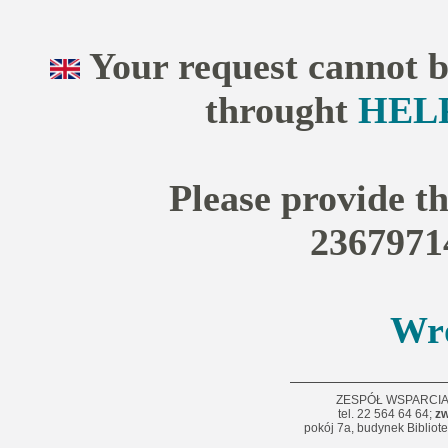
Your request cannot be
throught
HEL
Please provide th
2367971
Wró
ZESPÓŁ WSPARCI
tel. 22 564 64 64;
zw
pokój 7a, budynek Bibliot